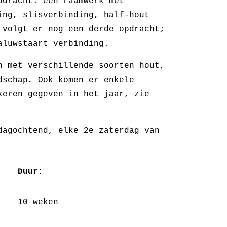
pdracht: een raamwerk met
ing, slisverbinding, half-hout
 volgt er nog een derde opdracht;
aluwstaart verbinding.
n met verschillende soorten hout,
dschap
.
Ook komen er enkele
keren gegeven in het jaar, zie
dagochtend, elke 2e zaterdag van
Duur:
10 weken